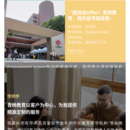
“超快出Offer！青杨教
育，我的留学超级救
星！”
学生姓名：何同学
申请专业：Management and
张同学
Marketing
青杨教育是为客户未来职业发展着
录取学校：香港理工大学
想的负责机构
Learn More
对于帮助我成功申请伦敦国王学院（KCL）Geography and
Environmental Science专业的留学过程，我想要分享对留学机
构“青杨教育”的赞誉。他们不仅致力于留学申请，更着眼于客户
的未来职业发展。
Learn More
李同学
青杨教育以客户为中心，为我提供
精准定制的服务
我要向所有寻求高质量留学服务的学生推荐留学机构“青杨教