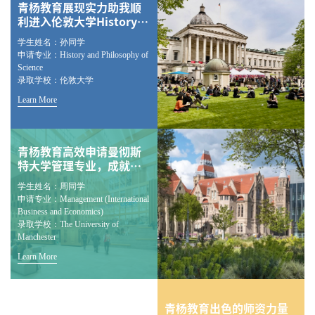
青杨教育展现实力助我顺
利进入伦敦大学History
and Philosophy of
学生姓名：孙同学
Science专业
申请专业：History and Philosophy of
Science
录取学校：伦敦大学
Learn More
青杨教育高效申请曼彻斯
特大学管理专业，成就留
学梦想
学生姓名：周同学
申请专业：Management (International
Business and Economics)
录取学校：The University of
Manchester
Learn More
青杨教育出色的师资力量