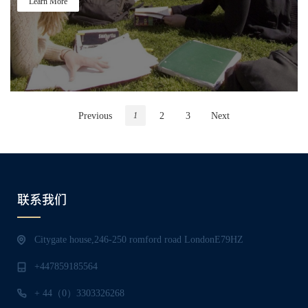
Learn More
Previous
2
3
Next
1
联系我们
Citygate house,246-250 romford road LondonE79HZ
+447859185564
+ 44（0）3303326268